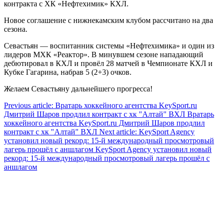
контракта с ХК «Нефтехимик» КХЛ.
Новое соглашение с нижнекамским клубом рассчитано на два
сезона.
Севастьян — воспитанник системы «Нефтехимика» и один из
лидеров МХК «Реактор». В минувшем сезоне нападающий
дебютировал в КХЛ и провёл 28 матчей в Чемпионате КХЛ и
Кубке Гагарина, набрав 5 (2+3) очков.
Желаем Севастьяну дальнейшего прогресса!
Previous article: Вратарь хоккейного агентства KeySport.ru
Дмитрий Шаров продлил контракт с хк "Алтай" ВХЛ
Вратарь
хоккейного агентства KeySport.ru Дмитрий Шаров продлил
контракт с хк "Алтай" ВХЛ
Next article: KeySport Agency
установил новый рекорд: 15-й международный просмотровый
лагерь прошёл с аншлагом
KeySport Agency установил новый
рекорд: 15-й международный просмотровый лагерь прошёл с
аншлагом