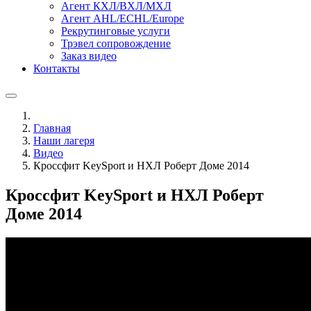
Агент КХЛ/ВХЛ/МХЛ
Агент AHL/ECHL/Europe
Рекрутинговые услуги
Трэвел сопровождение
Заказ видео
Контакты
Главная
Наши лагеря
Видео
Кроссфит KeySport и НХЛ Роберт Доме 2014
Кроссфит KeySport и НХЛ Роберт
Доме 2014