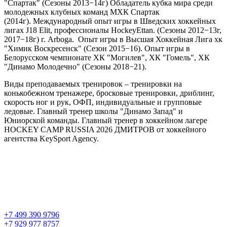
"Спартак" (Сезоны 2013−14г) Обладатель кубка мира среди
молодежных клубных команд МХК Спартак
(2014г). Международный опыт игры в Шведских хоккейных
лигах J18 Elit, профессионалы HockeyEttan. (Сезоны 2012−13г,
2017−18г) г. Arboga. Опыт игры в Высшая Хоккейная Лига хк
"Химик Воскресенск" (Сезон 2015−16). Опыт игры в
Белорусском чемпионате ХК "Могилев", ХК "Гомель", ХК
"Динамо Молодечно" (Сезоны 2018−21).
Виды преподаваемых тренировок – тренировки на
конькобежном тренажере, бросковые тренировки, дриблинг,
скорость ног и рук, ОФП, индивидуальные и групповые
ледовые. Главный тренер школы "Динамо Запад" и
Юниорской команды. Главный тренер в хоккейном лагере
HOCKEY CAMP RUSSIA 2026 ДМИТРОВ от хоккейного
агентства KeySport Agency.
+7 499 390 9796
+7 929 977 8757